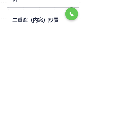
二重窓（内窓）設置
断熱性や防音性の向上を目的として、
既存の窓の内側に二重窓（内窓）を設
置する工事です。
室内の冷暖房効率を高め、外部の音や
結露を抑えることで、入居後の住み心
地改善につながります。
防犯リフォーム
玄関ドア錠の交換・補助錠の設置か
ら、インターフォンの更新（モニター
付き対応など）、共用部照明の増設・
明るさ改善、窓まわりの簡易防犯対策
までおまかせください。